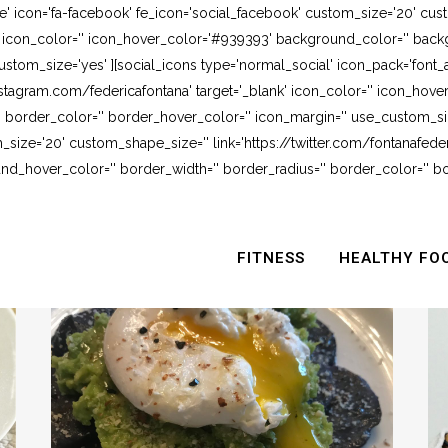
e' icon='fa-facebook' fe_icon='social_facebook' custom_size='20' cus
' icon_color='' icon_hover_color='#939393' background_color='' backg
stom_size='yes' ][social_icons type='normal_social' icon_pack='font_
stagram.com/federicafontana' target='_blank' icon_color='' icon_hov
 border_color='' border_hover_color='' icon_margin='' use_custom_siz
_size='20' custom_shape_size='' link='https://twitter.com/fontanafederi
_hover_color='' border_width='' border_radius='' border_color='' bo
FITNESS
HEALTHY FO