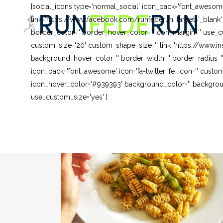
[social_icons type='normal_social' icon_pack='font_awesom
link='https://www.facebook.com/runfederun' target='_blank
border_color='' border_hover_color='' icon_margin='' use_cu
custom_size='20' custom_shape_size='' link='https://www.in
background_hover_color='' border_width='' border_radius=''
icon_pack='font_awesome' icon='fa-twitter' fe_icon='' custom
icon_hover_color='#939393' background_color='' background
use_custom_size='yes' ]