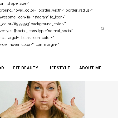
tom_shape_size=''
round_hover_color='' border_width='' border_radius=''
awesome' icon='fa-instagram' fe_icon=''
er_color='#939393' background_color=''
e='yes' ][social_icons type='normal_social'
ca' target='_blank' icon_color=''
rder_hover_color='' icon_margin=''
OD
FIT BEAUTY
LIFESTYLE
ABOUT ME