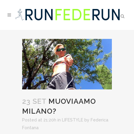
23 SET
MUOVIAAMO
MILANO?
Posted at 21:20h
in
LIFESTYLE
by
Federica
Fontana