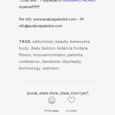
Cosa dire…. Ti aspettiamo
MuoviAMO MILANO
insieme!!!!!!!!!!
Per info: www.audacepalestre.com – M.
info@audacepalestre.com
TAGS:
addominali
,
beauty
,
benessere
,
body
,
dieta
,
fashion
,
federica fontana
,
fitness
,
muoviamomilano
,
palestra
,
runfederun
,
starebene
,
stayhealty
,
technology
,
wellness
[social_share show_share_icon="yes"]
Print page
0
Likes