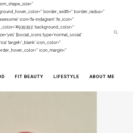
tom_shape_size=''
round_hover_color='' border_width='' border_radius=''
awesome' icon='fa-instagram' fe_icon=''
er_color='#939393' background_color=''
e='yes' ][social_icons type='normal_social'
ca' target='_blank' icon_color=''
rder_hover_color='' icon_margin=''
OD
FIT BEAUTY
LIFESTYLE
ABOUT ME