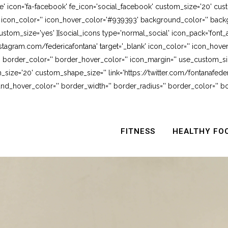
e' icon='fa-facebook' fe_icon='social_facebook' custom_size='20' cus
' icon_color='' icon_hover_color='#939393' background_color='' backg
stom_size='yes' ][social_icons type='normal_social' icon_pack='font_
stagram.com/federicafontana' target='_blank' icon_color='' icon_hov
 border_color='' border_hover_color='' icon_margin='' use_custom_siz
_size='20' custom_shape_size='' link='https://twitter.com/fontanafederi
_hover_color='' border_width='' border_radius='' border_color='' bo
FITNESS
HEALTHY FO