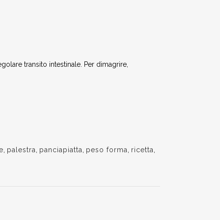
olare transito intestinale. Per dimagrire,
e
,
palestra
,
panciapiatta
,
peso forma
,
ricetta
,