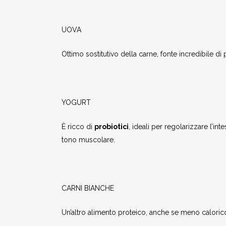
UOVA
Ottimo sostitutivo della carne, fonte incredibile d
YOGURT
È ricco di
probiotici
, ideali per regolarizzare l’in
tono muscolare.
CARNI BIANCHE
Un’altro alimento proteico, anche se meno calorico