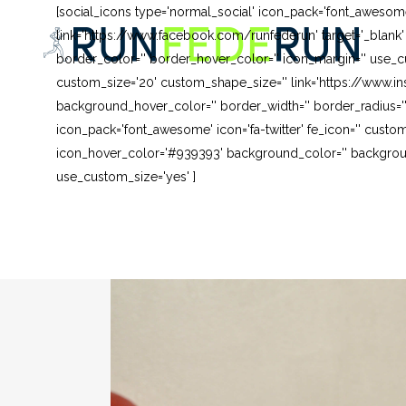
[social_icons type='normal_social' icon_pack='font_awesom
link='https://www.facebook.com/runfederun' target='_blank
border_color='' border_hover_color='' icon_margin='' use_cu
custom_size='20' custom_shape_size='' link='https://www.in
background_hover_color='' border_width='' border_radius=''
icon_pack='font_awesome' icon='fa-twitter' fe_icon='' custom
icon_hover_color='#939393' background_color='' background
use_custom_size='yes' ]