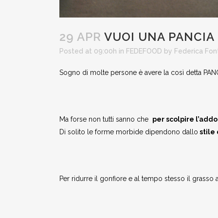
29 APR
VUOI UNA PANCIA 
Posted at 09:00h
in
FEDEFOOD
by
Federica Fon
Sogno di molte persone è avere la così detta PAN
Ma forse non tutti sanno che
per scolpire l’addo
Di solito le forme morbide dipendono dallo
stile 
Per ridurre il gonfiore e al tempo stesso il grass