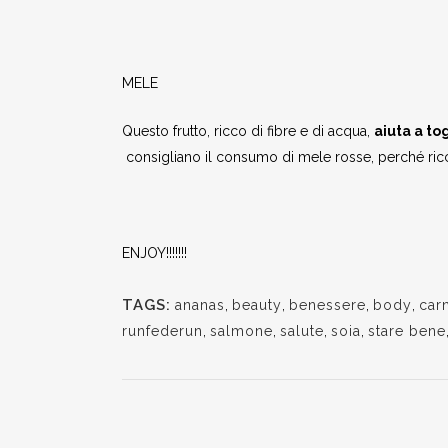
MELE
Questo frutto, ricco di fibre e di acqua,
aiuta a to
consigliano il consumo di mele rosse, perché ricche
ENJOY!!!!!!!
TAGS:
ananas
,
beauty
,
benessere
,
body
,
car
runfederun
,
salmone
,
salute
,
soia
,
stare bene