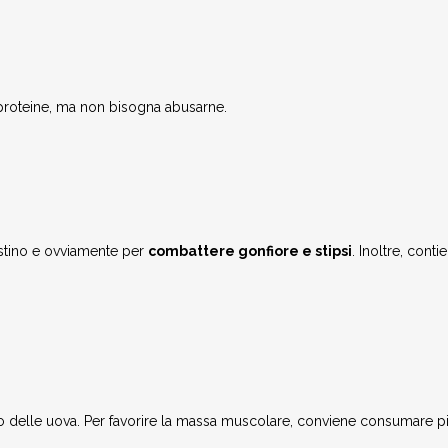
i proteine, ma non bisogna abusarne.
testino e ovviamente per
combattere gonfiore e stipsi
. Inoltre, conti
 delle uova. Per favorire la massa muscolare, conviene consumare pic