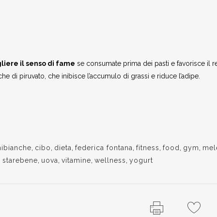
gliere il senso di fame
se consumate prima dei pasti e favorisce il reg
 di piruvato, che inibisce l’accumulo di grassi e riduce l’adipe.
nibianche
,
cibo
,
dieta
,
federica fontana
,
fitness
,
food
,
gym
,
mel
,
starebene
,
uova
,
vitamine
,
wellness
,
yogurt