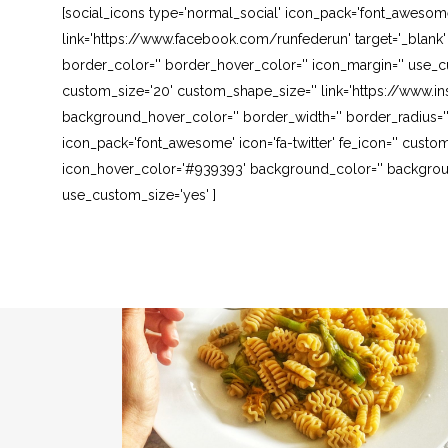
[social_icons type='normal_social' icon_pack='font_awesom
link='https://www.facebook.com/runfederun' target='_blank
border_color='' border_hover_color='' icon_margin='' use_cu
custom_size='20' custom_shape_size='' link='https://www.in
background_hover_color='' border_width='' border_radius=''
icon_pack='font_awesome' icon='fa-twitter' fe_icon='' custom
icon_hover_color='#939393' background_color='' background
use_custom_size='yes' ]