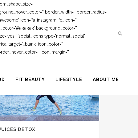
tom_shape_size=''
round_hover_color='' border_width='' border_radius=''
awesome' icon='fa-instagram' fe_icon=''
er_color='#939393' background_color=''
e='yes' ][social_icons type='normal_social'
ca' target='_blank' icon_color=''
rder_hover_color='' icon_margin=''
OD
FIT BEAUTY
LIFESTYLE
ABOUT ME
JUICES DETOX