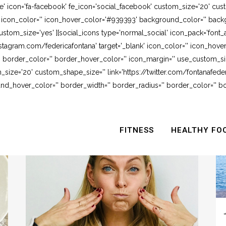
e' icon='fa-facebook' fe_icon='social_facebook' custom_size='20' cus
' icon_color='' icon_hover_color='#939393' background_color='' backg
stom_size='yes' ][social_icons type='normal_social' icon_pack='font_
stagram.com/federicafontana' target='_blank' icon_color='' icon_hov
 border_color='' border_hover_color='' icon_margin='' use_custom_siz
_size='20' custom_shape_size='' link='https://twitter.com/fontanafederi
_hover_color='' border_width='' border_radius='' border_color='' bo
FITNESS
HEALTHY FO