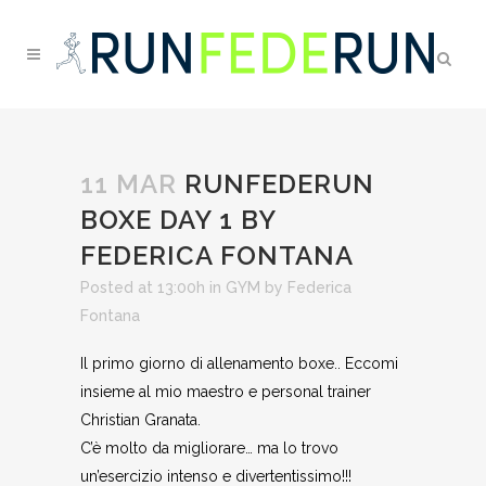
11 MAR
RUNFEDERUN
BOXE DAY 1 BY
FEDERICA FONTANA
Posted at 13:00h
in
GYM
by
Federica
Fontana
Il primo giorno di allenamento boxe.. Eccomi
insieme al mio maestro e personal trainer
Christian Granata.
C’è molto da migliorare… ma lo trovo
un’esercizio intenso e divertentissimo!!!