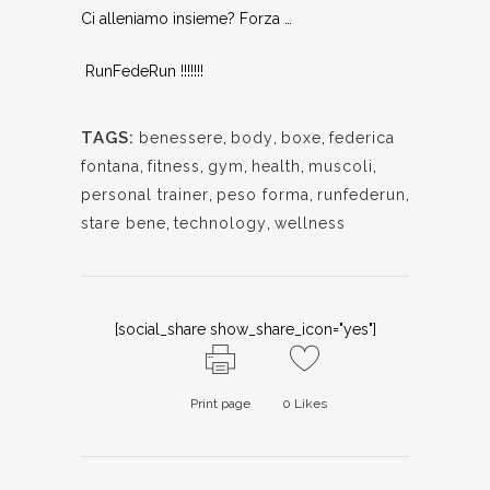
Ci alleniamo insieme? Forza …
RunFedeRun !!!!!!!
TAGS:
benessere
,
body
,
boxe
,
federica
fontana
,
fitness
,
gym
,
health
,
muscoli
,
personal trainer
,
peso forma
,
runfederun
,
stare bene
,
technology
,
wellness
[social_share show_share_icon="yes"]
Print page
0
Likes