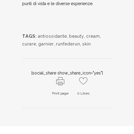
punti di vista e le diverse esperienze.
TAGS:
antiossidante
,
beauty
,
cream
,
curare
,
garnier
,
runfederun
,
skin
[social_share show_share_icon="yes"]
Print page
0
Likes