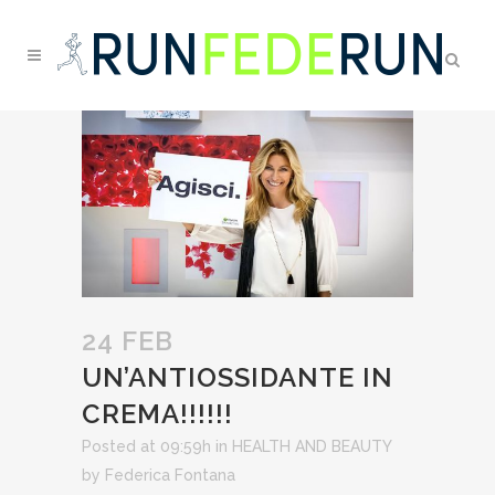
24 FEB
UN’ANTIOSSIDANTE IN
CREMA!!!!!!
Posted at 09:59h
in
HEALTH AND BEAUTY
by
Federica Fontana