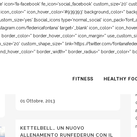
e' icon='fa-facebook' fe_icon='social_facebook' custom_size='20' cus
' icon_color='' icon_hover_color='#939393' background_color='' backg
stom_size='yes' ][social_icons type='normal_social' icon_pack='font_
stagram.com/federicafontana' target='_blank' icon_color='' icon_hov
 border_color='' border_hover_color='' icon_margin='' use_custom_siz
_size='20' custom_shape_size='' link='https://twitter.com/fontanafederi
_hover_color='' border_width='' border_radius='' border_color='' bo
CORRI CORRI CORRI…
FITNESS
HEALTHY FO
Quando mi voglio ricaricare esco e vado a
correre...
01 Ottobre, 2013
KETTELBELL… UN NUOVO
ALLENAMENTO RUNFEDERUN CON IL