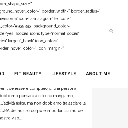
tom_shape_size=''
round_hover_color='' border_width='' border_radius=''
awesome' icon='fa-instagram' fe_icon=''
er_color='#939393' background_color=''
e='yes' ][social_icons type='normal_social'
ca' target='_blank' icon_color=''
rder_hover_color='' icon_margin=''
RUNFEDERUN MAKEUP 2°
APPUNTAMENTO CON L’
OD
FIT BEAUTY
LIFESTYLE
ABOUT ME
IDRATAZIONE.
Per il benessere completo di una persona
dobbiamo pensare a ciò che mangiamo,
all'attività fisica, ma non dobbiamo tralasciare la
CURA del nostro corpo e importantissimo del
nostro viso...