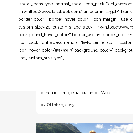
[social_icons type='normal_social' icon_pack='font_awesom
link='https://www.facebook.com/runfederun' target='_blank
border_color='' border_hover_color='' icon_margin='' use_cu
custom_size='20' custom_shape_size='' link='https://www.in
background_hover_color='' border_width='' border_radius=''
icon_pack='font_awesome' icon='fa-twitter' fe_icon='' custom
icon_hover_color='#939393' background_color='' background
use_custom_size='yes' ]
RFR MAKE UP 3° MASCHERA DI
BELLEZZA
La pelle è un organo che a volte
dimentichiamo, e trascuriamo. Male ...
07 Ottobre, 2013