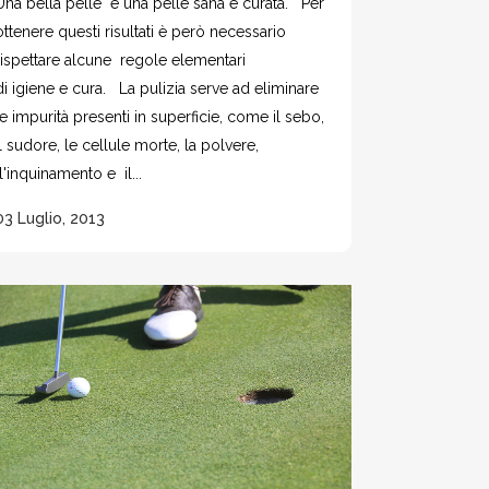
Una bella pelle è una pelle sana e curata. Per
ottenere questi risultati è però necessario
rispettare alcune regole elementari
di igiene e cura. La pulizia serve ad eliminare
le impurità presenti in superficie, come il sebo,
il sudore, le cellule morte, la polvere,
l'inquinamento e il...
03 Luglio, 2013