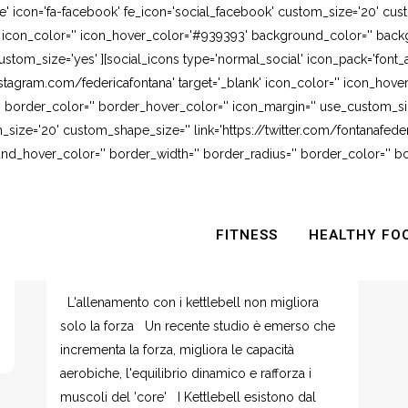
e' icon='fa-facebook' fe_icon='social_facebook' custom_size='20' cus
' icon_color='' icon_hover_color='#939393' background_color='' backg
stom_size='yes' ][social_icons type='normal_social' icon_pack='font_
stagram.com/federicafontana' target='_blank' icon_color='' icon_hov
 border_color='' border_hover_color='' icon_margin='' use_custom_siz
_size='20' custom_shape_size='' link='https://twitter.com/fontanafederi
_hover_color='' border_width='' border_radius='' border_color='' bo
A
KETTELBELL… UN NUOVO
ALLENAMENTO RUNFEDERUN CON IL
FITNESS
HEALTHY FO
MIO INSEPARABILE PERSONAL
CHRISTIAN
L'allenamento con i kettlebell non migliora
solo la forza Un recente studio è emerso che
incrementa la forza, migliora le capacità
aerobiche, l'equilibrio dinamico e rafforza i
muscoli del 'core' I Kettlebell esistono dal