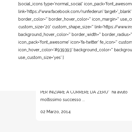
[social_icons type='normal_social' icon_pack='font_awesom
link='https://www.facebook.com/runfederun' target='_blank
border_color='' border_hover_color='' icon_margin='' use_cu
custom_size='20' custom_shape_size='' link='https://www.in
background_hover_color='' border_width='' border_radius=''
icon_pack='font_awesome' icon='fa-twitter' fe_icon='' custom
icon_hover_color='#939393' background_color='' background
use_custom_size='yes' ]
ALLENAMENTO PER CORRERE DA 30 
60 MINUTI
Il mio ultimo post sulla corsa "ALLENAMENTO
PER INIZIARE A CORRERE DA ZERO" ha avuto
moltissimo successo ...
02 Marzo, 2014