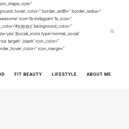
tom_shape_size=''
round_hover_color='' border_width='' border_radius=''
awesome' icon='fa-instagram' fe_icon=''
er_color='#939393' background_color=''
e='yes' ][social_icons type='normal_social'
ca' target='_blank' icon_color=''
rder_hover_color='' icon_margin=''
OD
FIT BEAUTY
LIFESTYLE
ABOUT ME