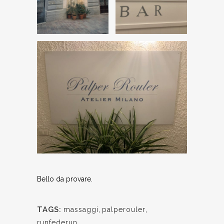
Bello da provare.
TAGS:
massaggi
,
palperouler
,
runfederun