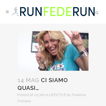
14 MAG
CI SIAMO
QUASI…
Posted at 10:30h
in
LIFESTYLE
by
Federica
Fontana