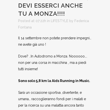
DEVI ESSERCI ANCHE
TU A MONZA!!!!
Posted at 07:22h
in
LIFESTYLE
by
Federica
Fontana
Il 14 settembre non potete prendere impegni…
ne avete già uno !
Dove? ..In Autodromo a Monza. Noooooo….
non per una corsa in macchina , ma a piedi
tutti insieme!
Sono solo 5,8 km la Aids Running in Music.
Sarà un occasione sportiva ,divertente, e
umana… raccoglieranno fondi per i malati e
per la ricerca su una malattia ancora tanto