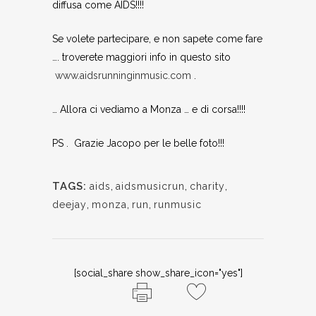
diffusa come AIDS!!!!
Se volete partecipare, e non sapete come fare
…. troverete maggiori info in questo sito
www.aidsrunninginmusic.com
.
… Allora ci vediamo a Monza … e di corsa!!!!
PS . Grazie Jacopo per le belle foto!!!
TAGS:
aids
,
aidsmusicrun
,
charity
,
deejay
,
monza
,
run
,
runmusic
[social_share show_share_icon="yes"]