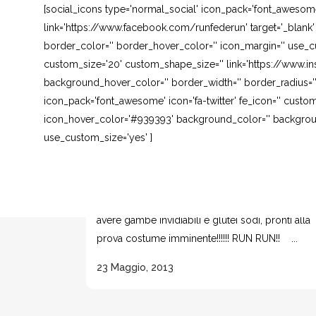
[social_icons type='normal_social' icon_pack='font_awesom
link='https://www.facebook.com/runfederun' target='_blank
border_color='' border_hover_color='' icon_margin='' use_cu
custom_size='20' custom_shape_size='' link='https://www.in
background_hover_color='' border_width='' border_radius=''
icon_pack='font_awesome' icon='fa-twitter' fe_icon='' custom
icon_hover_color='#939393' background_color='' background
use_custom_size='yes' ]
GAMBE E GLUTEI CON GLI ESERCIZI
DI RUNFEDERUN
Semplici esercizi da eseguire giornalmente per
avere gambe invidiabili e glutei sodi, pronti alla
prova costume imminente!!!!!! RUN RUN!! ...
23 Maggio, 2013