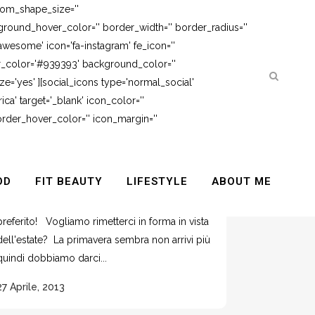
tom_shape_size=''
round_hover_color='' border_width='' border_radius=''
awesome' icon='fa-instagram' fe_icon=''
er_color='#939393' background_color=''
e='yes' ][social_icons type='normal_social'
ca' target='_blank' icon_color=''
rder_hover_color='' icon_margin=''
ADDOMINALI CON FIT BALL
OD
FIT BEAUTY
LIFESTYLE
ABOUT ME
Ormai lo avete capito.. l'attrezzo del quale non
posso fare a meno è la FIT BALL. E' il mio
preferito! Vogliamo rimetterci in forma in vista
dell'estate? La primavera sembra non arrivi più
quindi dobbiamo darci...
27 Aprile, 2013