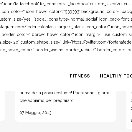
e' icon='fa-facebook' fe_icon='social_facebook' custom_size='20' cus
' icon_color='' icon_hover_color='#939393' background_color='' backg
stom_size='yes' ][social_icons type='normal_social' icon_pack='font_
stagram.com/federicafontana' target='_blank' icon_color='' icon_hov
 border_color='' border_hover_color='' icon_margin='' use_custom_siz
_size='20' custom_shape_size='' link='https://twitter.com/fontanafederi
_hover_color='' border_width='' border_radius='' border_color='' bo
ADDOMINALI CON FIT BALL
FITNESS
HEALTHY FO
Qualcuno è già andato al mare?.. L'estate si fa
attendere quest' anno e allora corriamo ai ripari
prima della prova costume! Pochi sono i giorni
che abbiamo per preprararci...
07 Maggio, 2013