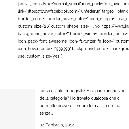
[social_icons type='normal_social' icon_pack='font_awesom
link='https://www.facebook.com/runfederun' target='_blank
border_color='' border_hover_color='' icon_margin='' use_cu
custom_size='20' custom_shape_size='' link='https://www.in
background_hover_color='' border_width='' border_radius=''
icon_pack='font_awesome' icon='fa-twitter' fe_icon='' custom
icon_hover_color='#939393' background_color='' background
use_custom_size='yes' ]
E PER 7 GIORNI NON CI PENSI PIÙ….
Finalmente un'amico delle donne, che vogliono
essere sempre perfette, ma sono sempre di
corsa e tanto impegnate. Fate parte anche voi
della categoria? Ho trovato qualcosa che ci
permette di avere sempre le mani in ordine
senza...
04 Febbraio, 2014