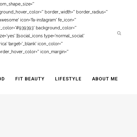
tom_shape_size=''
round_hover_color='' border_width='' border_radius=''
awesome' icon='fa-instagram' fe_icon=''
er_color='#939393' background_color=''
e='yes' ][social_icons type='normal_social'
ca' target='_blank' icon_color=''
rder_hover_color='' icon_margin=''
OD
FIT BEAUTY
LIFESTYLE
ABOUT ME