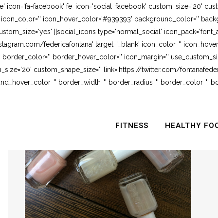
e' icon='fa-facebook' fe_icon='social_facebook' custom_size='20' cus
' icon_color='' icon_hover_color='#939393' background_color='' backg
stom_size='yes' ][social_icons type='normal_social' icon_pack='font_
stagram.com/federicafontana' target='_blank' icon_color='' icon_hov
 border_color='' border_hover_color='' icon_margin='' use_custom_siz
_size='20' custom_shape_size='' link='https://twitter.com/fontanafederi
_hover_color='' border_width='' border_radius='' border_color='' bo
FITNESS
HEALTHY FO