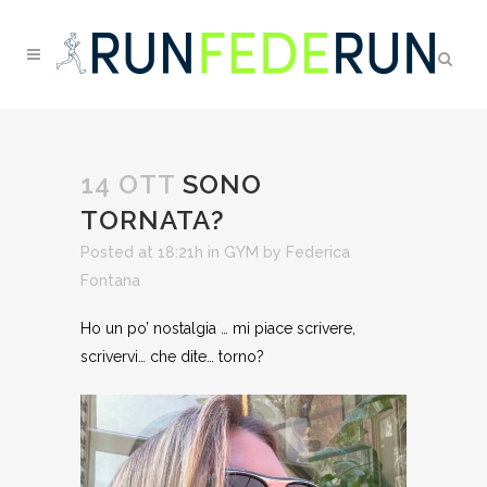
14 OTT
SONO
TORNATA?
Posted at 18:21h
in
GYM
by
Federica
Fontana
Ho un po’ nostalgia … mi piace scrivere,
scrivervi… che dite… torno?