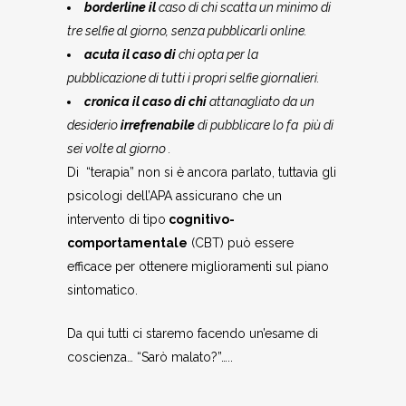
borderline il
caso di chi scatta un minimo di
tre selfie al giorno, senza pubblicarli online.
acuta il caso di
chi opta
per la
pubblicazione di tutti i propri selfie giornalieri.
cronica il caso di chi
attanagliato da un
desiderio
irrefrenabile
di pubblicare lo fa più di
sei volte al giorno .
Di “terapia” non si è ancora parlato, tuttavia gli
psicologi dell’APA assicurano che un
intervento di tipo
cognitivo-
comportamentale
(CBT) può essere
efficace per ottenere miglioramenti sul piano
sintomatico.
Da qui tutti ci staremo facendo un’esame di
coscienza… “Sarò malato?”…..