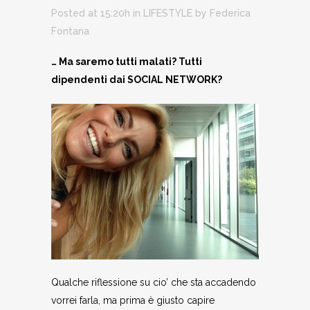
Posted at 15:20h
in
LIFESTYLE
by
Federica
Fontana
… Ma saremo tutti malati? Tutti
dipendenti dai SOCIAL
NETWORK?
Qualche riflessione su cio’ che sta accadendo
vorrei farla, ma prima è giusto capire