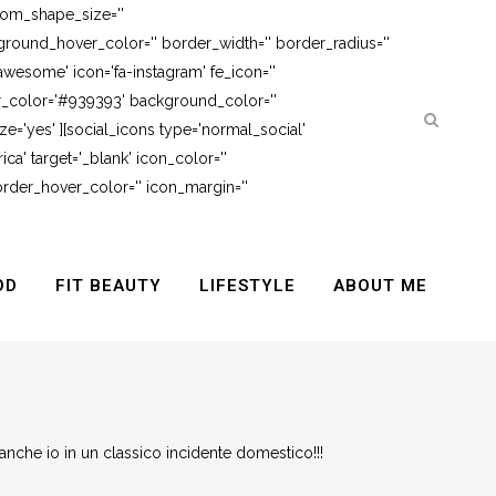
tom_shape_size=''
round_hover_color='' border_width='' border_radius=''
awesome' icon='fa-instagram' fe_icon=''
er_color='#939393' background_color=''
e='yes' ][social_icons type='normal_social'
ca' target='_blank' icon_color=''
rder_hover_color='' icon_margin=''
OD
FIT BEAUTY
LIFESTYLE
ABOUT ME
anche io in un classico incidente domestico!!!