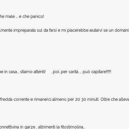
che male … e che panico!
ente impreparata sul da farsi e mi piacerebbe aiutarvi se un domani vi
in casa… stiamo attenti! ..poi…per carità … può capitare!!!!!!
redda corrente e rimanerci almeno per 20 30 minuti. Oltre che alleviar
nnettivina in garze , altrimenti la fitostimolina…