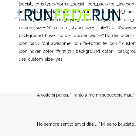
[social_icons type='normal_social' icon_pack='font_awesom
link='https://www.facebook.com/runfederun' target='_blank
border_color='' border_hover_color='' icon_margin='' use_cu
custom_size='20' custom_shape_size='' link='https://www.in
background_hover_color='' border_width='' border_radius=''
icon_pack='font_awesome' icon='fa-twitter' fe_icon='' custom
icon_hover_color='#939393' background_color='' background
use_custom_size='yes' ]
02 OTT
SCOTTATURE… TUTTI
Posted at 08:16h
in
HEALTH AND BEAUTY
by
Fe
A volte si pensa: ” Tanto a me nn succederà mai…” E
Ho sempre sentito amici dire … ” Mi sono bruciato…