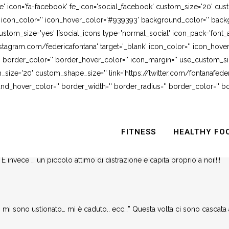
e' icon='fa-facebook' fe_icon='social_facebook' custom_size='20' cus
' icon_color='' icon_hover_color='#939393' background_color='' backg
stom_size='yes' ][social_icons type='normal_social' icon_pack='font_
stagram.com/federicafontana' target='_blank' icon_color='' icon_hov
 border_color='' border_hover_color='' icon_margin='' use_custom_siz
_size='20' custom_shape_size='' link='https://twitter.com/fontanafederi
_hover_color='' border_width='' border_radius='' border_color='' bo
 I RIMEDI!!!
FITNESS
HEALTHY FO
derica Fontana
 invece … un piccolo attimo di distrazione e capita proprio a noi!!!!
 mi sono ustionato… mi è caduto.. ecc…” Questa volta ci sono cascata 