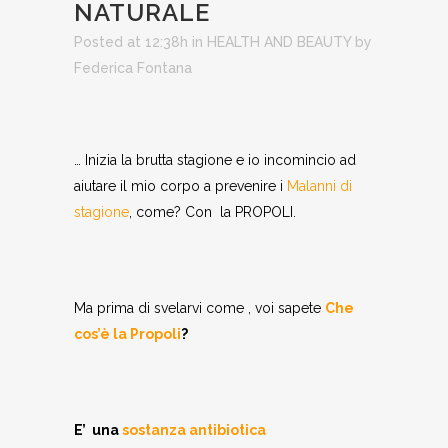
NATURALE
Posted at 12:38h
in
HEALTH AND BEAUTY
by
Federica Fontana
… Inizia la brutta stagione e io incomincio ad
aiutare il mio corpo a prevenire i
Malanni di
stagione
, come? Con la PROPOLI.
Ma prima di svelarvi come , voi sapete
Che
cos’è la Propoli
?
E’ una
sostanza antibiotica