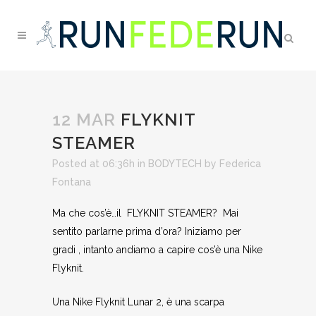
12 MAR
FLYKNIT
STEAMER
Posted at 06:36h
in
BODYTECH
by
Federica
Fontana
Ma che cos’è…il FLYKNIT STEAMER? Mai
sentito parlarne prima d’ora? Iniziamo per
gradi , intanto andiamo a capire cos’è una Nike
Flyknit.
Una Nike Flyknit Lunar 2, è una scarpa