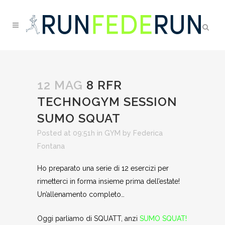
12 MAG
8 RFR
TECHNOGYM SESSION
SUMO SQUAT
Posted at 09:51h
in
GYM
by
Federica
Fontana
Ho preparato una serie di 12 esercizi per
rimetterci in forma insieme prima dell’estate!
Un’allenamento completo…
Oggi parliamo di SQUATT, anzi
SUMO SQUAT!